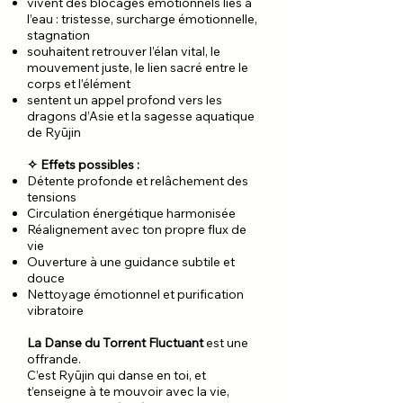
vivent des blocages émotionnels liés à
l’eau : tristesse, surcharge émotionnelle,
stagnation
souhaitent retrouver l’élan vital, le
mouvement juste, le lien sacré entre le
corps et l’élément
sentent un appel profond vers les
dragons d’Asie et la sagesse aquatique
de Ryūjin
✧ Effets possibles :
Détente profonde et relâchement des
tensions
Circulation énergétique harmonisée
Réalignement avec ton propre flux de
vie
Ouverture à une guidance subtile et
douce
Nettoyage émotionnel et purification
vibratoire
La Danse du Torrent Fluctuant
est une
offrande.
C’est Ryūjin qui danse en toi, et
t’enseigne à te mouvoir avec la vie,