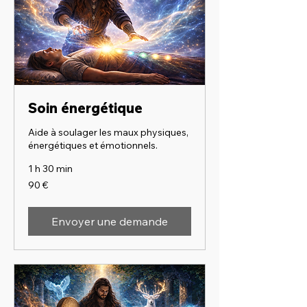
Soin énergétique
Aide à soulager les maux physiques,
énergétiques et émotionnels.
1 h 30 min
90
90 €
euros
Envoyer une demande