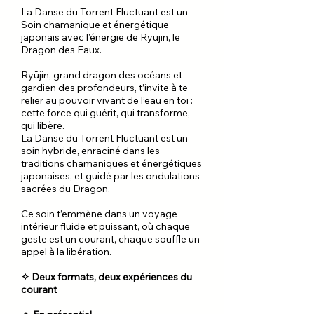
La Danse du Torrent Fluctuant est un
Soin chamanique et énergétique
japonais avec l’énergie de Ryūjin, le
Dragon des Eaux.
Ryūjin, grand dragon des océans et
gardien des profondeurs, t’invite à te
relier au pouvoir vivant de l’eau en toi :
cette force qui guérit, qui transforme,
qui libère.
La Danse du Torrent Fluctuant est un
soin hybride, enraciné dans les
traditions chamaniques et énergétiques
japonaises, et guidé par les ondulations
sacrées du Dragon.
Ce soin t’emmène dans un voyage
intérieur fluide et puissant, où chaque
geste est un courant, chaque souffle un
appel à la libération.
✧ Deux formats, deux expériences du
courant