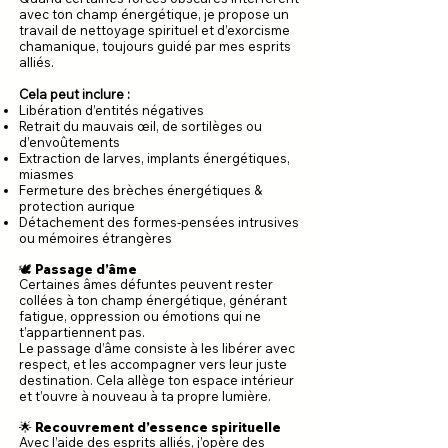
avec ton champ énergétique, je propose un
travail de nettoyage spirituel et d’exorcisme
chamanique, toujours guidé par mes esprits
alliés.
Cela peut inclure :
Libération d’entités négatives
Retrait du mauvais œil, de sortilèges ou
d’envoûtements
Extraction de larves, implants énergétiques,
miasmes
Fermeture des brèches énergétiques &
protection aurique
Détachement des formes-pensées intrusives
ou mémoires étrangères
🕊 Passage d’âme
Certaines âmes défuntes peuvent rester
collées à ton champ énergétique, générant
fatigue, oppression ou émotions qui ne
t’appartiennent pas.
Le passage d’âme consiste à les libérer avec
respect, et les accompagner vers leur juste
destination. Cela allège ton espace intérieur
et t’ouvre à nouveau à ta propre lumière.
🌟 Recouvrement d’essence spirituelle
Avec l’aide des esprits alliés, j’opère des