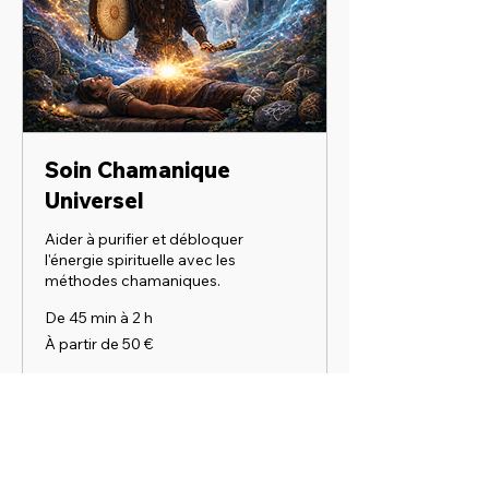
Soin Chamanique
Universel
Aider à purifier et débloquer
l'énergie spirituelle avec les
méthodes chamaniques.
De 45 min à 2 h
À
À partir de 50 €
partir
de
50
euros
Envoyer une demande