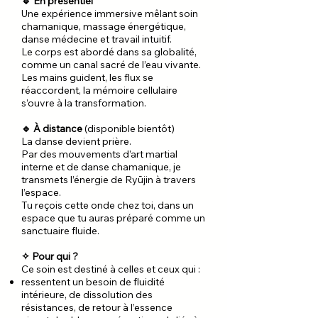
🔹 En présentiel
Une expérience immersive mêlant soin
chamanique, massage énergétique,
danse médecine et travail intuitif.
Le corps est abordé dans sa globalité,
comme un canal sacré de l’eau vivante.
Les mains guident, les flux se
réaccordent, la mémoire cellulaire
s’ouvre à la transformation.
🔹 À distance
(disponible bientôt)
La danse devient prière.
Par des mouvements d’art martial
interne et de danse chamanique, je
transmets l’énergie de Ryūjin à travers
l’espace.
Tu reçois cette onde chez toi, dans un
espace que tu auras préparé comme un
sanctuaire fluide.
✧ Pour qui ?
Ce soin est destiné à celles et ceux qui :
ressentent un besoin de fluidité
intérieure, de dissolution des
résistances, de retour à l’essence