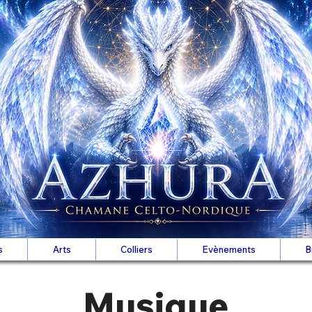
s
Arts
Colliers
Evènements
B
Musique