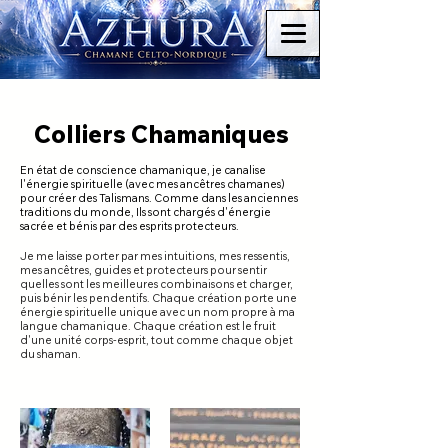
Colliers Chamaniques
​En état de conscience chamanique, je canalise
l'énergie spirituelle (avec mes ancêtres chamanes)
pour créer des Talismans. Comme dans les anciennes
traditions du monde, Ils sont chargés d'énergie
sacrée et bénis par des esprits protecteurs.
Je me laisse porter par mes intuitions, mes ressentis,
mes ancêtres, guides et protecteurs pour sentir
quelles sont les meilleures combinaisons et charger,
puis bénir les pendentifs. Chaque création porte une
énergie spirituelle unique avec un nom propre à ma
langue chamanique. Chaque création est le fruit
d'une unité corps-esprit, tout comme chaque objet
du shaman.​