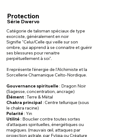
Protection
Série Dwervo
Catégorie de talisman spéciaux de type
exorciste, généralement en noir
Signifie "Celui/Celle qui veille sur son
ombre, qui apprend à se connaitre et guérir
ses blessures pour renaitre
perpétuellement à soi".
Il représente l'énergie de l'Alchimiste et la
Sorcellerie Chamanique Celto-Nordique.
Gouvernance spirituelle
: Dragon Noir
(Sagesse, concentration, ancrage)
Élément
: Terre & Métal
Chakra principal
: Centre tellurique (sous
le chakra racine)
Polarité
: Yin
Utilité
: Bouclier contre toutes sortes
d'attaques spirituelles, énergétiques ou
magiques. (mauvais œil, attaques par
projection astrale, par Fylgia ou Créature