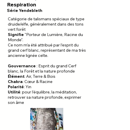
Respiration
Série Yendebleth
Catégorie de talismans spéciaux de type
druide/elfe, généralement dans des tons
vert forêt
Signifie
"Porteur de Lumière, Racine du
Monde".
Ce nom m’a été attribué par l’esprit du
grand cerf blanc, représentant de ma très
ancienne lignée celte.
Gouvernance
: Esprit du grand Cerf
blanc, la Forêt et la nature profonde
Élément
: Air, Terre & Bois
Chakra
: Cœur & Racine
Polarité
: Yin
Utilité
: pour l'équilibre, la méditation,
retrouver sa nature profonde, exprimer
son âme