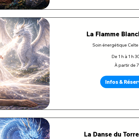
La Flamme Blanc
Soin énergétique Celte
De 1 h à 1 h 3
À
À partir de 
partir
de
70
euros
Infos & Réser
La Danse du Torre