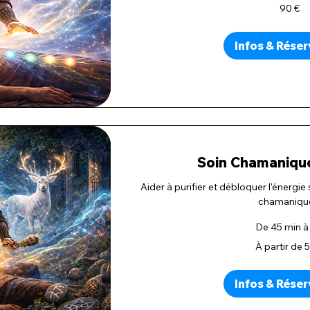
90
90 €
euros
Infos & Réser
Soin Chamanique
Aider à purifier et débloquer l'énergie
chamaniqu
De 45 min à 
À
À partir de 
partir
de
50
euros
Infos & Réser