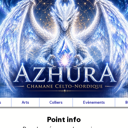
s
Arts
Colliers
Evènements
B
Point info