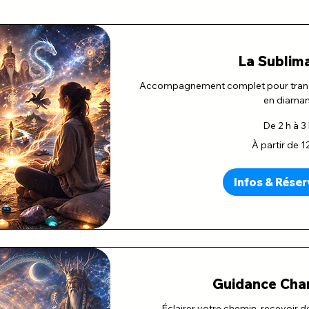
La Sublim
Accompagnement complet pour transfo
en diaman
De 2 h à 3
À
À partir de 1
partir
de
120
euros
Infos & Réser
Guidance Cha
Éclairer votre chemin, recevoir