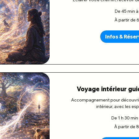
De 45 min à 
À
À partir de 
partir
de
65
euros
Infos & Réser
Voyage intérieur gu
Accompagnement pour découvrir 
intérieur, avec les es
De 1 h 30 min 
À
À partir de 
partir
de
80
euros