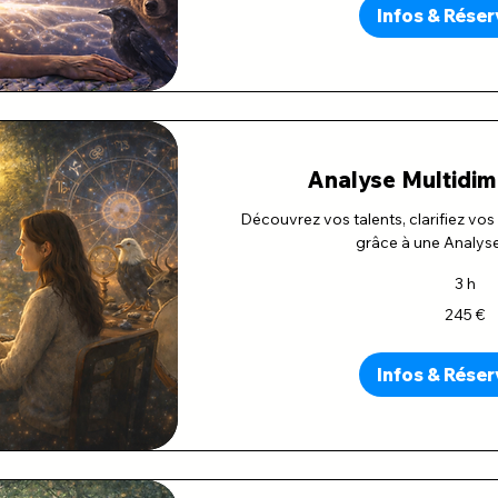
Infos & Réser
Analyse Multidim
Découvrez vos talents, clarifiez vos
grâce à une Analys
3 h
245
245 €
euros
Infos & Réser