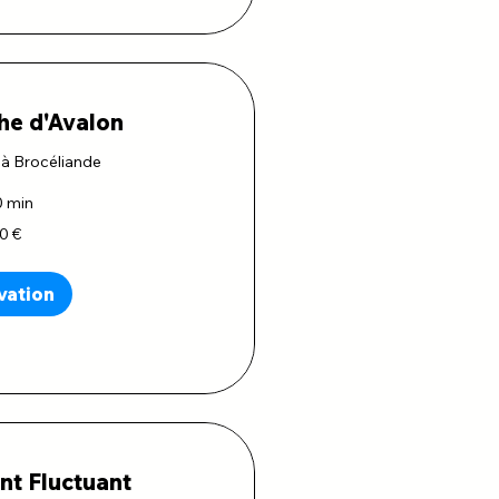
he d'Avalon
 à Brocéliande
0 min
70 €
vation
nt Fluctuant