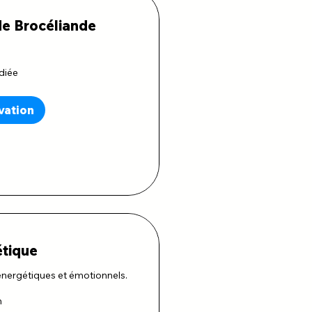
de Brocéliande
diée
vation
étique
énergétiques et émotionnels.
n