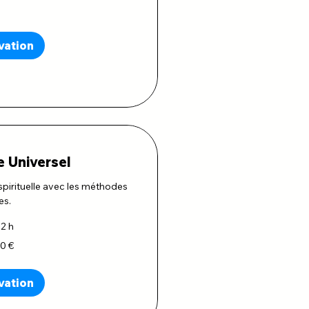
vation
 Universel
 spirituelle avec les méthodes
es.
2 h
50 €
vation