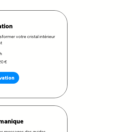
ation
rmer votre cristal intérieur
t
 h
20 €
vation
manique
 des messages des guides