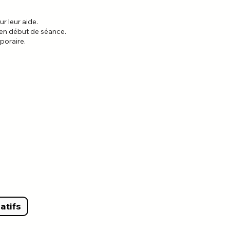
 leur aide.​
l en début de séance.
poraire.
atifs