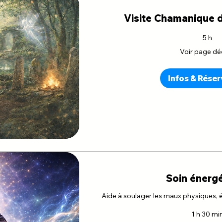
Visite Chamanique 
5 h
Voir
Voir page dé
page
dédiée
Infos & Réser
Soin énerg
Aide à soulager les maux physiques, 
1 h 30 mi