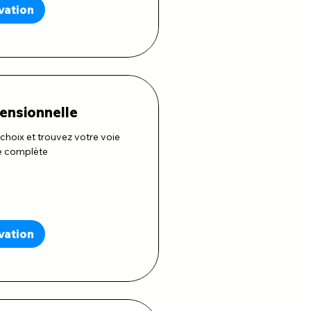
vation
ensionnelle
 choix et trouvez votre voie
e complète
vation