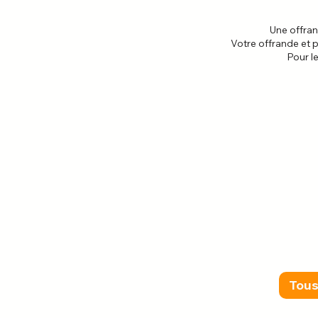
Une offrand
Vo
tre offrande et
Pour l
Tous