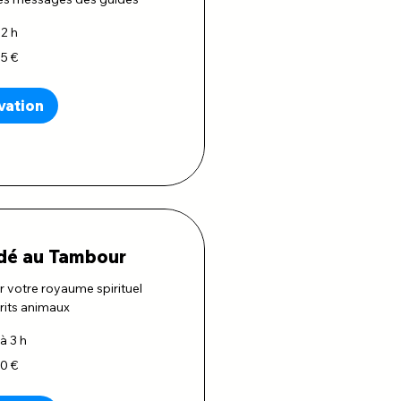
2 h
65 €
vation
idé au Tambour
votre royaume spirituel
prits animaux
à 3 h
80 €