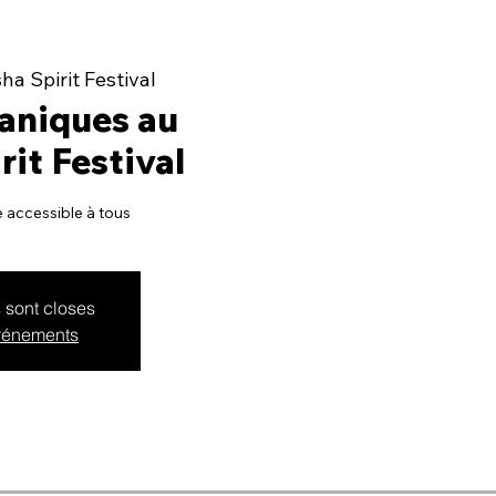
a Spirit Festival
aniques au
it Festival
e accessible à tous
s sont closes
événements