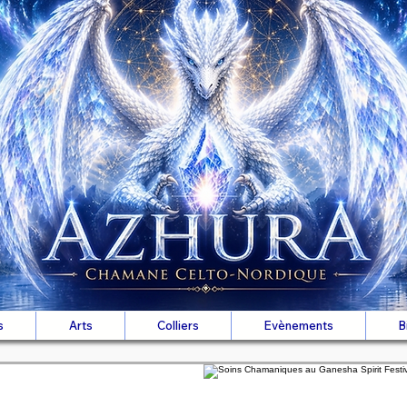
s
Arts
Colliers
Evènements
B