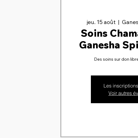
jeu. 15 août
  |  
Ganesh
Soins Cham
Ganesha Spir
Des soins sur don libr
Les inscription
Voir autres 