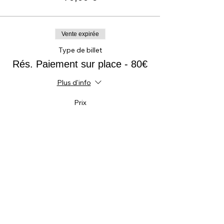
Vente expirée
Type de billet
Rés. Paiement sur place - 80€
Plus d'info
Prix
0,00 €
Vente expirée
Type de billet
Prévente Étudiant/RSA/-25ans
Plus d'info
Prix