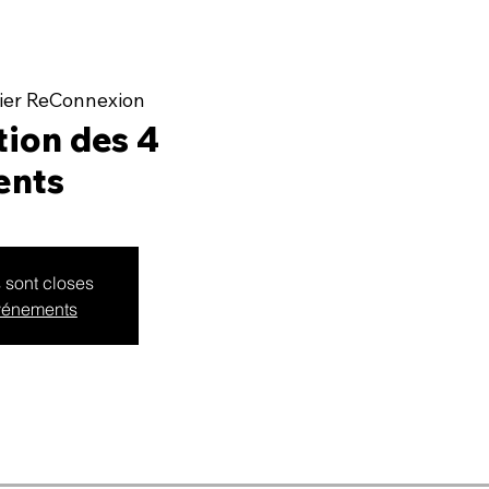
lier ReConnexion
ion des 4
ents
s sont closes
événements