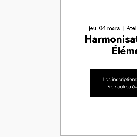
jeu. 04 mars
  |  
Ate
Harmonisat
Élém
Les inscription
Voir autres 