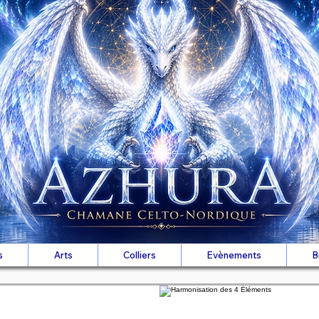
s
Arts
Colliers
Evènements
B