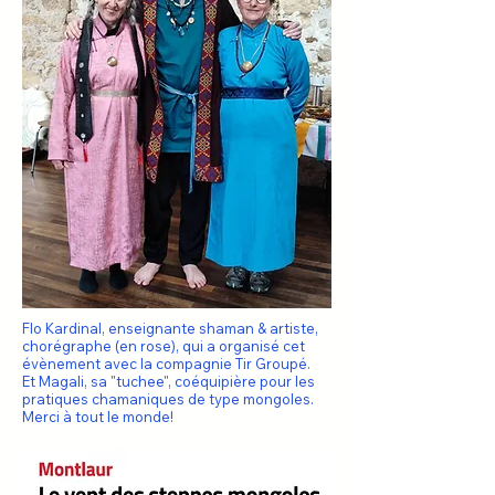
Flo Kardinal, enseignante shaman & artiste,
chorégraphe (en rose), qui a organisé cet
évènement avec la compagnie Tir Groupé.
Et Magali, sa "tuchee", coéquipière pour les
pratiques chamaniques de type mongoles.
Merci à tout le monde!