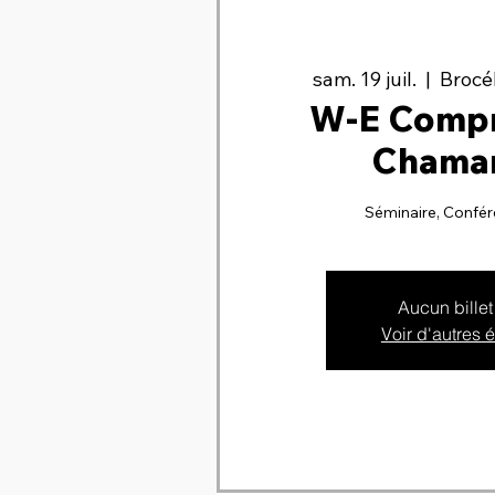
sam. 19 juil.
  |  
Brocé
W-E Compr
Chama
Séminaire, Confér
Aucun billet
Voir d'autres