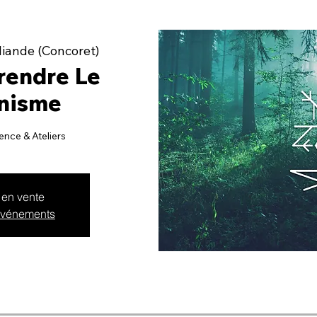
liande (Concoret)
endre Le
nisme
ence & Ateliers
 en vente
 événements