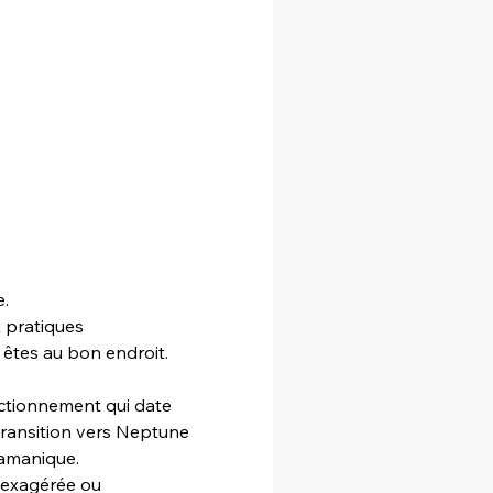
e.
x pratiques 
 êtes au bon endroit.
onctionnement qui date 
transition vers Neptune 
chamanique.
 exagérée ou 