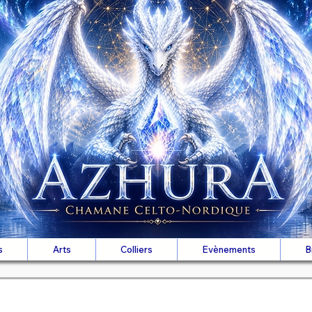
s
Arts
Colliers
Evènements
B