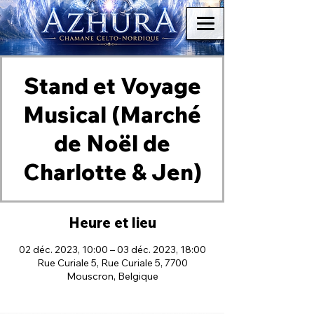
Stand et Voyage
Musical (Marché
de Noël de
Charlotte & Jen)
Heure et lieu
02 déc. 2023, 10:00 – 03 déc. 2023, 18:00
Rue Curiale 5, Rue Curiale 5, 7700
Mouscron, Belgique
Brocéliande Concoret Paimpont Chamane Chamanisme Médium Médiumnité Celte Nordique Chamanique énergétisme Reiki Magnétisme Passeur d'âme Artiste canal voie sèche sans plantes méditation art vibratoire Lille Paris Nantes Rennes voyage chamanique animal totem de pouvoir fragments transgénérationnel arts martiaux internes intuitifs arts martiaux internes intuitifs arts martiaux internes intuitifs arts martiaux internes intuitifs arts martiaux internes intuitifs