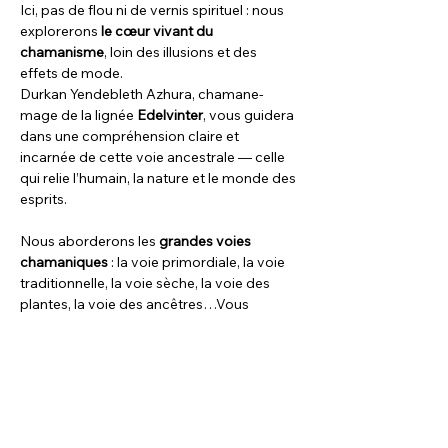
Ici, pas de flou ni de vernis spirituel : nous 
explorerons 
le cœur vivant du 
chamanisme
, loin des illusions et des 
effets de mode.
Durkan Yendebleth Azhura, chamane-
mage de la lignée 
Edelvinter
, vous guidera 
dans une compréhension claire et 
incarnée de cette voie ancestrale — celle 
qui relie l’humain, la nature et le monde des 
esprits.
Nous aborderons les 
grandes voies 
chamaniques
 : la voie primordiale, la voie 
traditionnelle, la voie sèche, la voie des 
plantes, la voie des ancêtres…Vous 
découvrirez comment l’humanité, depuis 
la nuit des temps, a développé des 
pratiques pour entrer en relation avec 
le 
monde…
La Suite >>