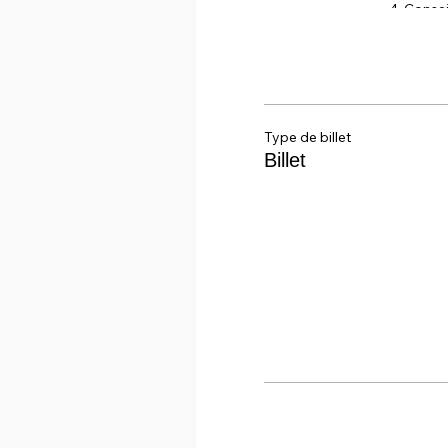
4. Consei
- Tenue confort
Type de billet
Billet