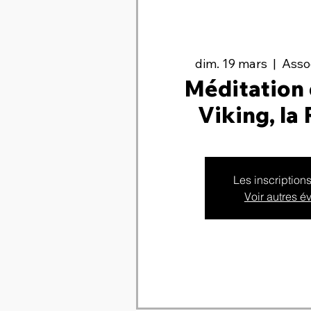
dim. 19 mars
  |  
Assoc
Méditation 
Viking, la
Les inscription
Voir autres 