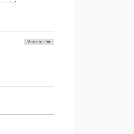
 méditer)
nté et la terre.
Vente expirée