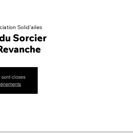
iation Solid'ailes
du Sorcier
 Revanche
s sont closes
événements