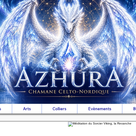
s
Arts
Colliers
Evènements
B