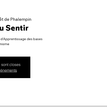
êt de Phalempin
u Sentir
d'Apprentissage des bases
nisme
s sont closes
événements