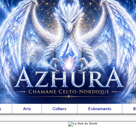
s
Arts
Colliers
Evènements
B