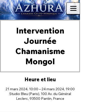
Intervention
Journée
Chamanisme
Mongol
Heure et lieu
21 mars 2024, 10:00 – 24 mars 2024, 19:00
Studio Bleu (Paris), 100 Av. du Général
Leclerc, 93500 Pantin, France
Brocéliande Concoret Paimpont Chamane Chamanisme Médium Médiumnité Celte Nordique Chamanique énergétisme Reiki Magnétisme Passeur d'âme Artiste canal voie sèche sans plantes méditation art vibratoire Lille Paris Nantes Rennes voyage chamanique animal totem de pouvoir fragments transgénérationnel arts martiaux internes intuitifs arts martiaux internes intuitifs arts martiaux internes intuitifs arts martiaux internes intuitifs arts martiaux internes intuitifs