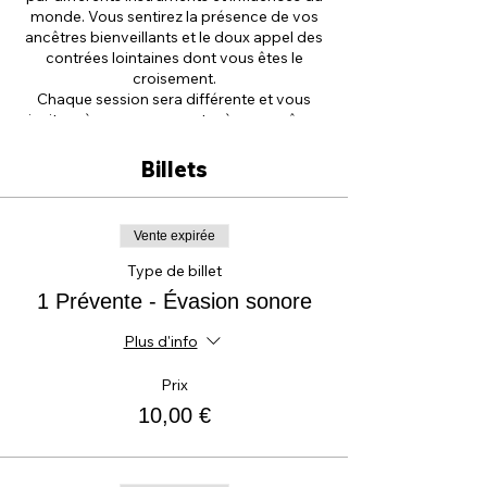
monde. Vous sentirez la présence de vos
ancêtres bienveillants et le doux appel des
contrées lointaines dont vous êtes le
croisement.
Chaque session sera différente et vous
invitera à vous reconnecter à vous même
naturellement.
Cet atelier est animé par Nicolas Abes,
Billets
alias "Yendebleth", artiste intuitif &
thérapeute holistique.
Vente expirée
Tarif Prévente en ligne: 10€
Tarif sur place: 12€
Type de billet
1 Prévente - Évasion sonore
Plus d'info
Prix
10,00 €