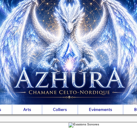
s
Arts
Colliers
Evènements
B