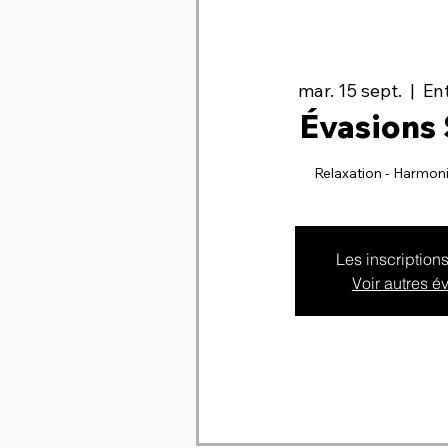
mar. 15 sept.
  |  
Ent
Évasions
Relaxation - Harmon
Les inscription
Voir autres 