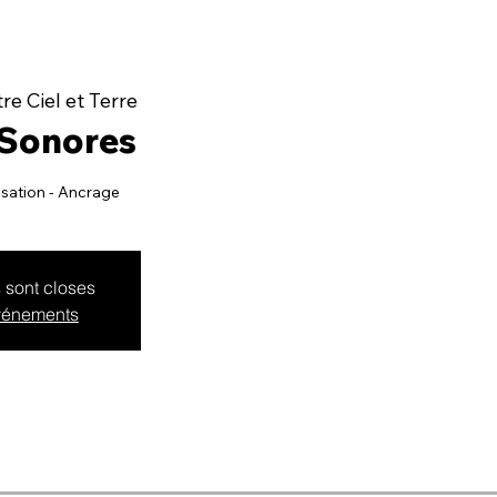
re Ciel et Terre
 Sonores
isation - Ancrage
s sont closes
événements