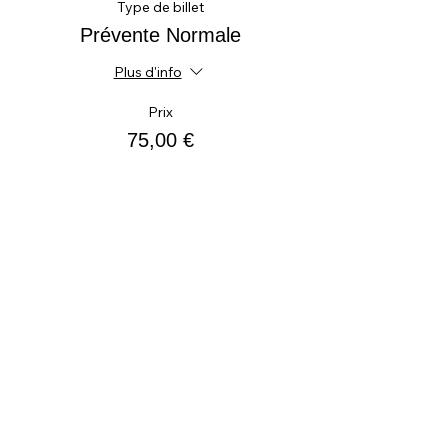
Type de billet
Prévente Normale
Plus d'info
Prix
75,00 €
Vente expirée
Type de billet
Rés. Paiement sur place - 80€
Plus d'info
Prix
0,00 €