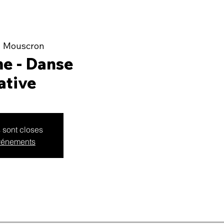
  
Mouscron
e - Danse
ative
s sont closes
événements