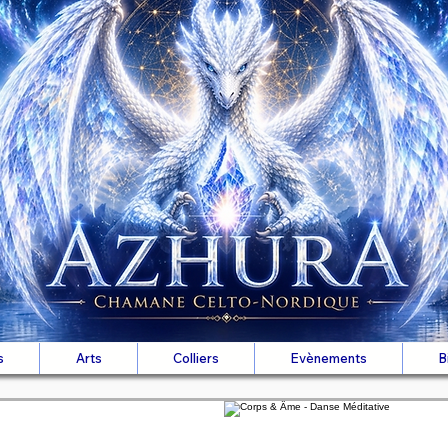
s
Arts
Colliers
Evènements
B