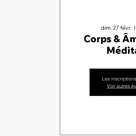
dim. 27 févr.
  |
Corps & Âm
Médit
Les inscription
Voir autres 