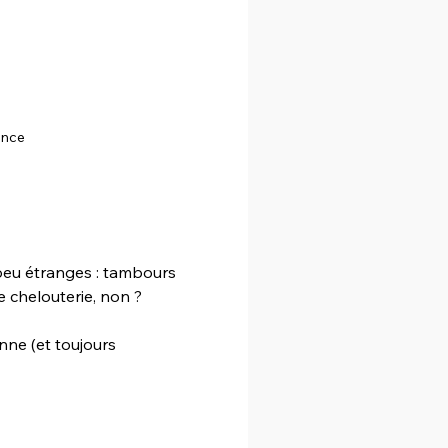
ance
peu étranges : tambours 
e chelouterie, non ?
nne (et toujours 