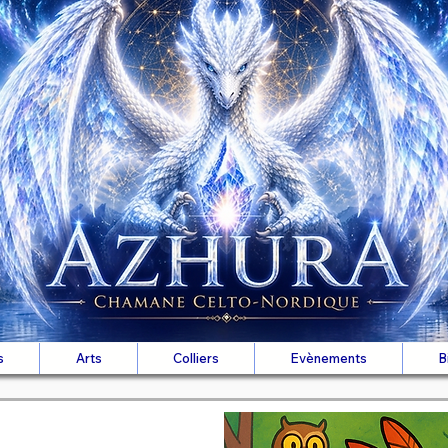
s
Arts
Colliers
Evènements
B