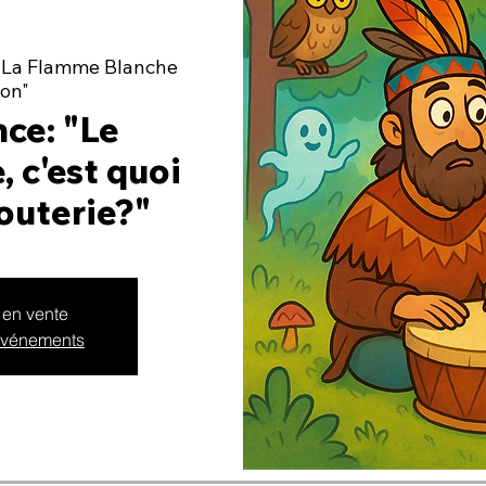
"La Flamme Blanche
lon"
ce: "Le
 c'est quoi
outerie?"
 en vente
 événements