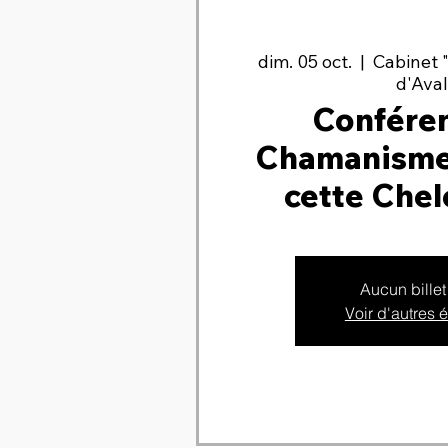
dim. 05 oct.
  |  
Cabinet 
d'Ava
Conféren
Chamanisme,
cette Chel
Aucun billet
Voir d'autres