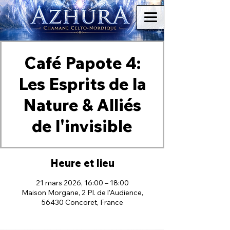
Café Papote 4:
Les Esprits de la
Nature & Alliés
de l'invisible
Heure et lieu
21 mars 2026, 16:00 – 18:00
Maison Morgane, 2 Pl. de l'Audience,
56430 Concoret, France
Brocéliande Concoret Paimpont Chamane Chamanisme Médium Médiumnité Celte Nordique Chamanique énergétisme Reiki Magnétisme Passeur d'âme Artiste canal voie sèche sans plantes méditation art vibratoire Lille Paris Nantes Rennes voyage chamanique animal totem de pouvoir fragments transgénérationnel arts martiaux internes intuitifs arts martiaux internes intuitifs arts martiaux internes intuitifs arts martiaux internes intuitifs arts martiaux internes intuitifs