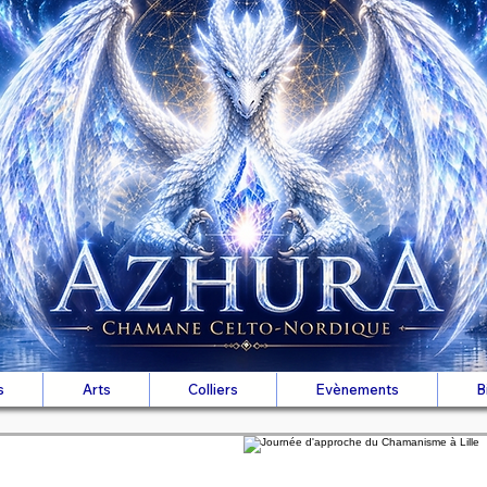
s
Arts
Colliers
Evènements
B