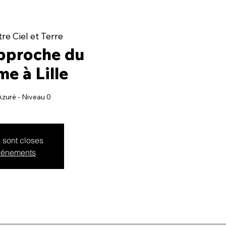
re Ciel et Terre
pproche du
e à Lille
Azuré - Niveau 0
s sont closes
événements