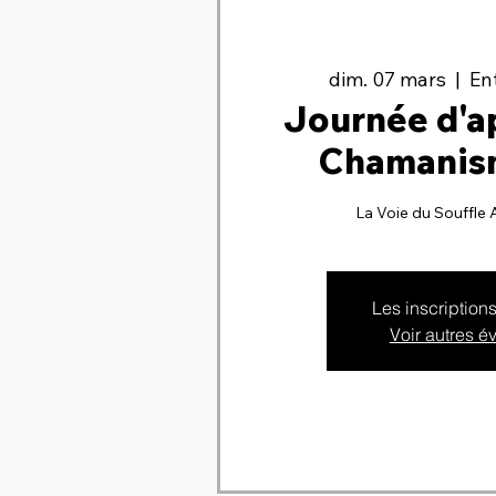
dim. 07 mars
  |  
Ent
Journée d'a
Chamanism
La Voie du Souffle 
Les inscription
Voir autres 