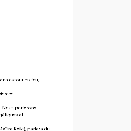
ns autour du feu, 
ismes. 
. Nous parlerons 
gétiques et 
ître Reiki), parlera du 