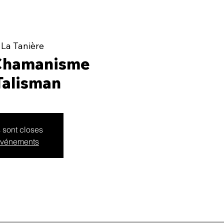
 
La Tanière
Chamanisme
Talisman
s sont closes
 événements