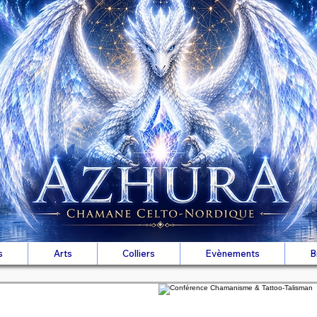
s
Arts
Colliers
Evènements
B