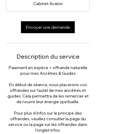
Cabinet Avalon
5
m
i
n
Envoyer une demande
à
2
h
Description du service
Paiement en espèce + offrande naturelle
pour mes Ancêtres & Guides
En début de séance, nous placerons vos
offrandes sur l'autel de mes ancêtres et
guides. Cela permettra de les remercier et
de nourrir leur énergie spirituelle.
Pour plus d'infos sur le principe des
offrandes, veuillez consulter la page du
service ou la page sur les offrandes dans
l'onglet infos.