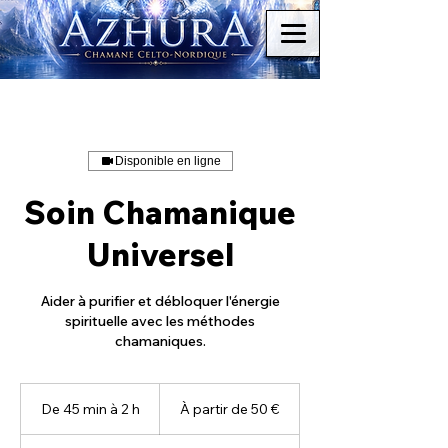
Disponible en ligne
Soin Chamanique
Universel
Aider à purifier et débloquer l'énergie
spirituelle avec les méthodes
chamaniques.
À
partir
De 45 min à 2 h
D
À partir de 50 €
de
50
e
euros
4