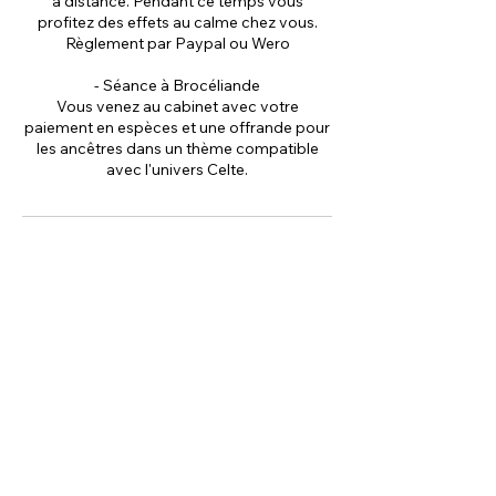
à distance. Pendant ce temps vous
profitez des effets au calme chez vous.
Règlement par Paypal ou Wero
- Séance à Brocéliande
Vous venez au cabinet avec votre
paiement en espèces et une offrande pour
les ancêtres dans un thème compatible
Politique d'annulation
Pour toute annulation de séance moins de
48h, celle-ci est due à 100%.
Toute annulation entraîne un non-respect
du travail préparatoire et organisationnel
du praticien.
Toute annulation prive d'autres personnes
d'avoir pu profiter du créneau horaire
réservé.
Toute annulation non réglée (selon les