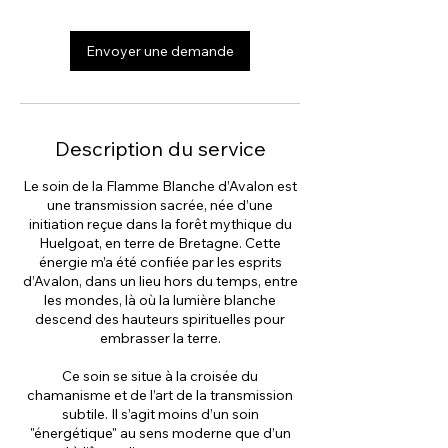
3
0
Envoyer une demande
m
i
n
Description du service
Le soin de la Flamme Blanche d’Avalon est
une transmission sacrée, née d’une
initiation reçue dans la forêt mythique du
Huelgoat, en terre de Bretagne. Cette
énergie m’a été confiée par les esprits
d’Avalon, dans un lieu hors du temps, entre
les mondes, là où la lumière blanche
descend des hauteurs spirituelles pour
embrasser la terre.
Ce soin se situe à la croisée du
chamanisme et de l’art de la transmission
subtile. Il s’agit moins d’un soin
"énergétique" au sens moderne que d’un