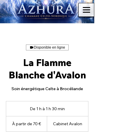
Disponible en ligne
La Flamme
Blanche d'Avalon
Soin énergétique Celte à Brocéliande
De 1 h à 1 h 30 min
D
e
À
1
partir
À partir de 70 €
Cabinet Avalon
de
à
70
1
euros