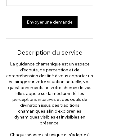
m
i
n
Envoyer une demande
à
2
h
Description du service
La guidance chamanique est un espace
d’écoute, de perception et de
compréhension destiné à vous apporter un
éclairage sur votre situation actuelle, vos
questionnements ou votre chemin de vie.
Elle s’appuie sur la médiumnité, les
perceptions intuitives et des outils de
divination issus des traditions
chamaniques afin d’explorer les
dynamiques visibles et invisibles en
présence.
Chaque séance est unique et s’adapte à