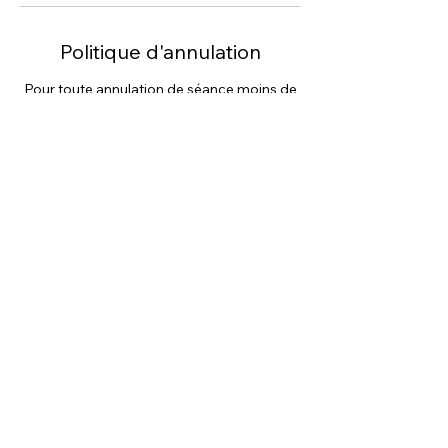
Politique d'annulation
Pour toute annulation de séance moins de
48h, celle-ci est due à 100%.
Toute annulation entraîne un non-respect
du travail préparatoire et organisationnel
du praticien.
Toute annulation prive d'autres personnes
d'avoir pu profiter du créneau horaire
réservé.
Toute annulation non réglée (selon les
délais) entraînera une poursuite pour non
respect des conditions générales de vente.
Coordonnées
16 Brangelin, Concoret, France
+ 0695397445
azhura.fr@gmail.com