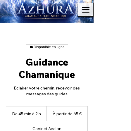
Disponible en ligne
Guidance
Chamanique
Éclairer votre chemin, recevoir des
messages des guides
À
partir
De 45 min à 2 h
D
À partir de 65 €
de
65
e
euros
4
Cabinet Avalon
5