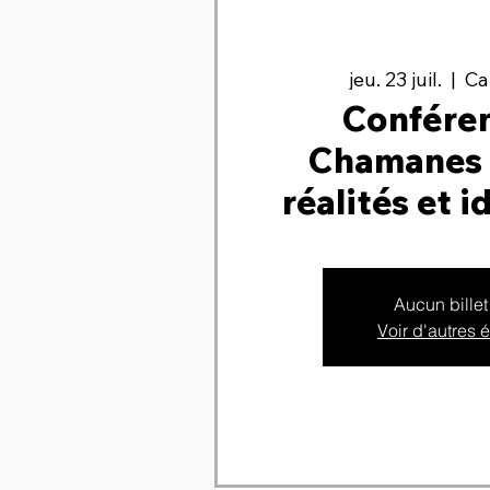
jeu. 23 juil.
  |  
Ca
Conféren
Chamanes 
réalités et 
Aucun billet
Voir d'autres