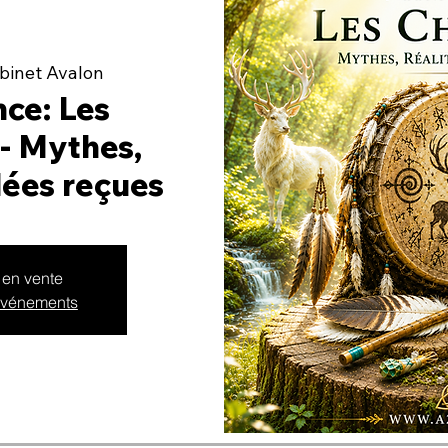
binet Avalon
ce: Les
- Mythes,
idées reçues
 en vente
 événements