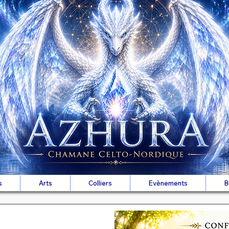
s
Arts
Colliers
Evènements
B