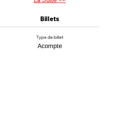
Billets
Type de billet
Acompte
Prix
50,00 €
Quantité
Total
0,00 €
Passer la commande